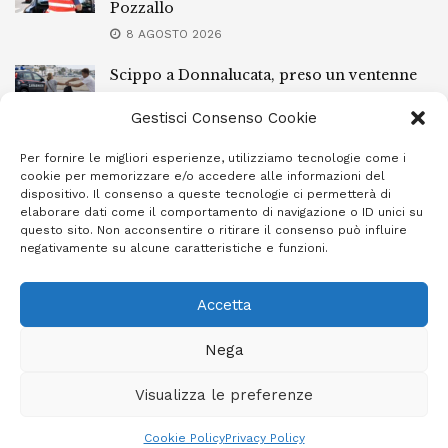
Pozzallo
8 AGOSTO 2026
Scippo a Donnalucata, preso un ventenne
ragusano
Gestisci Consenso Cookie
8 AGOSTO 2026
Per fornire le migliori esperienze, utilizziamo tecnologie come i
Ragusa, arrestato perché non rispettava le
cookie per memorizzare e/o accedere alle informazioni del
prescrizioni di stare lontano dalla casa
dispositivo. Il consenso a queste tecnologie ci permetterà di
familiare
elaborare dati come il comportamento di navigazione o ID unici su
questo sito. Non acconsentire o ritirare il consenso può influire
7 AGOSTO 2026
negativamente su alcune caratteristiche e funzioni.
Accetta
Privacy Policy
Cookie Policy (UE)
Info e contatti
Nega
Area riservata
Visualizza le preferenze
Giornale Ibleo © 2023 - Powered by
Studio Greco - Consulenza
Informatica
Cookie Policy
Privacy Policy