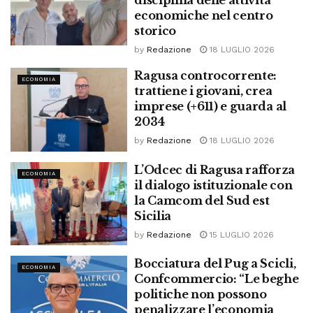
disciplina delle attività
economiche nel centro
storico
by
Redazione
18 LUGLIO 2026
Ragusa controcorrente:
ECONOMIA
trattiene i giovani, crea
imprese (+611) e guarda al
2034
by
Redazione
18 LUGLIO 2026
L’Odcec di Ragusa rafforza
ECONOMIA
il dialogo istituzionale con
la Camcom del Sud est
Sicilia
by
Redazione
15 LUGLIO 2026
Bocciatura del Pug a Scicli,
ECONOMIA
Confcommercio: “Le beghe
politiche non possono
penalizzare l’economia