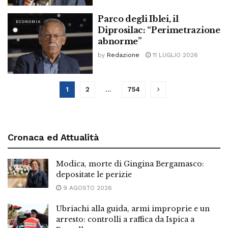
Parco degli Iblei, il
ECONOMIA
Diprosilac: “Perimetrazione
abnorme”
by
Redazione
11 LUGLIO 2026
1
2
…
754
Cronaca ed Attualità
Modica, morte di Gingina Bergamasco:
depositate le perizie
9 AGOSTO 2026
Ubriachi alla guida, armi improprie e un
arresto: controlli a raffica da Ispica a