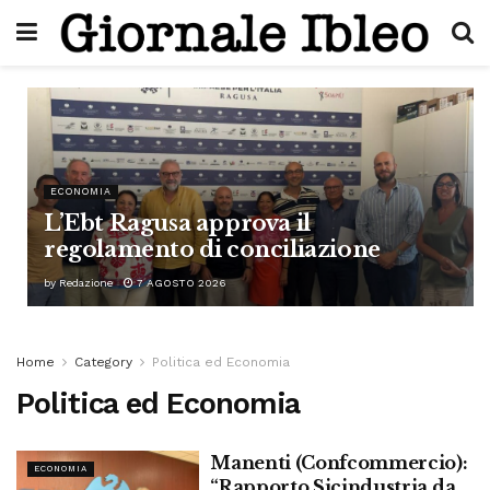
ECONOMIA
L’Ebt Ragusa approva il
regolamento di conciliazione
by
Redazione
7 AGOSTO 2026
Home
Category
Politica ed Economia
Politica ed Economia
Manenti (Confcommercio):
ECONOMIA
“Rapporto Sicindustria da