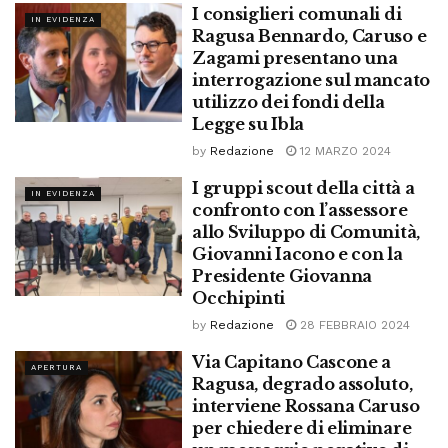
I consiglieri comunali di
IN EVIDENZA
Ragusa Bennardo, Caruso e
Zagami presentano una
interrogazione sul mancato
utilizzo dei fondi della
Legge su Ibla
by
Redazione
12 MARZO 2024
I gruppi scout della città a
IN EVIDENZA
confronto con l’assessore
allo Sviluppo di Comunità,
Giovanni Iacono e con la
Presidente Giovanna
Occhipinti
by
Redazione
28 FEBBRAIO 2024
Via Capitano Cascone a
APERTURA
Ragusa, degrado assoluto,
interviene Rossana Caruso
per chiedere di eliminare