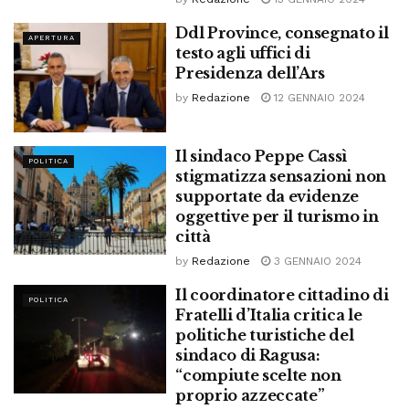
Ddl Province, consegnato il
APERTURA
testo agli uffici di
Presidenza dell’Ars
by
Redazione
12 GENNAIO 2024
Il sindaco Peppe Cassì
POLITICA
stigmatizza sensazioni non
supportate da evidenze
oggettive per il turismo in
città
by
Redazione
3 GENNAIO 2024
Il coordinatore cittadino di
POLITICA
Fratelli d’Italia critica le
politiche turistiche del
sindaco di Ragusa:
“compiute scelte non
proprio azzeccate”