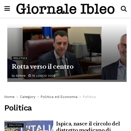
POLITICA
Rotta verso il centro
by
Editore
16 LUGLIO 2025
Home
Category
Politica ed Economia
Politica
Politica
Ispica, nasce il circolo del
POLITICA
distretto modicano di