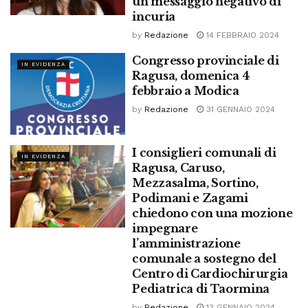
un messaggio negativo di
incuria
by
Redazione
14 FEBBRAIO 2024
Congresso provinciale di
IN EVIDENZA
Ragusa, domenica 4
febbraio a Modica
by
Redazione
31 GENNAIO 2024
I consiglieri comunali di
IN EVIDENZA
Ragusa, Caruso,
Mezzasalma, Sortino,
Podimani e Zagami
chiedono con una mozione
impegnare
l’amministrazione
comunale a sostegno del
Centro di Cardiochirurgia
Pediatrica di Taormina
by
Redazione
13 GENNAIO 2024