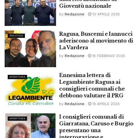
Gioventù nazionale
by
Redazione
10 APRILE 2025
Ragusa, Buscemi e Iannucci
POLITICA
aderiscono al movimento di
La Vardera
by
Redazione
15 FEBBRAIO 2025
Ennesima lettera di
APERTURA
Legambiente Ragusa ai
consiglieri comunali che
debbono valutare il PRG
by
Redazione
14 APRILE 2024
I consiglieri comunali di
APERTURA
Giarratana, Caruso e Burgio
presentano una
interrogazione e