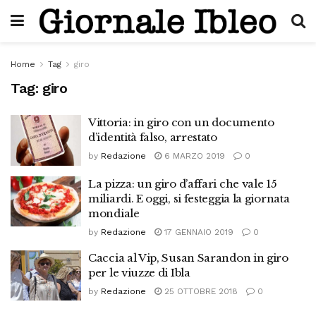
Home
Tag
giro
Tag:
giro
Vittoria: in giro con un documento
d’identità falso, arrestato
by
Redazione
6 MARZO 2019
0
La pizza: un giro d’affari che vale 15
miliardi. E oggi, si festeggia la giornata
mondiale
by
Redazione
17 GENNAIO 2019
0
Caccia al Vip, Susan Sarandon in giro
per le viuzze di Ibla
by
Redazione
25 OTTOBRE 2018
0