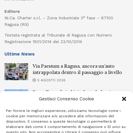
Editore
Ni.Ca. Charter s.r.l. – Zona Industriale 3° fase – 97100
Ragusa (RG)
Testata registrata al Tribunale di Ragusa con Numero
Registrazione 1501/2014 del 23/10/2014
Ultime News
Via Paestum a Ragusa, ancora un’auto
intrappolata dentro il passaggio a livello
5 AGOSTO 2026
Pozzallo, cade in bici e batte la faccia:
elisoccorsa
Gestisci Consenso Cookie
5 AGOSTO 2026
Per fornire le migliori esperienze, utilizziamo tecnologie come i
cookie per memorizzare e/o accedere alle informazioni del
Spettacolare “Sciuta” per la Madonna della
dispositivo. Il consenso a queste tecnologie ci permetterà di
neve oggi a Giarratana
elaborare dati come il comportamento di navigazione o ID unici su
questo sito. Non acconsentire o ritirare il consenso può influire
5 AGOSTO 2026