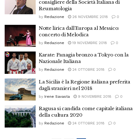
consigliere della Società Italiana di
Reumatologia
by
Redazione
26 NOVEMBRE 2018
0
Notte lirica dall’Europa al Messico:
concerto di Melodica
by
Redazione
19 NOVEMBRE 2018
0
Karate: Panagia bronzo a Tokyo con la
Nazionale Italiana
by
Redazione
24 OTTOBRE 2018
0
La Sicilia è la Regione italiana preferita
dagli stranieri nel 2018
by
Irene Savasta
9 NOVEMBRE 2018
0
Ragusa si candida come capitale italiana
della cultura 2020
by
Redazione
24 OTTOBRE 2018
0