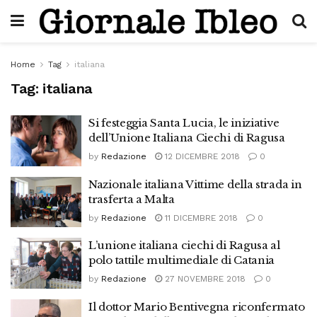
Home
Tag
italiana
Tag:
italiana
Si festeggia Santa Lucia, le iniziative
dell’Unione Italiana Ciechi di Ragusa
by
Redazione
12 DICEMBRE 2018
0
Nazionale italiana Vittime della strada in
trasferta a Malta
by
Redazione
11 DICEMBRE 2018
0
L’unione italiana ciechi di Ragusa al
polo tattile multimediale di Catania
by
Redazione
27 NOVEMBRE 2018
0
Il dottor Mario Bentivegna riconfermato