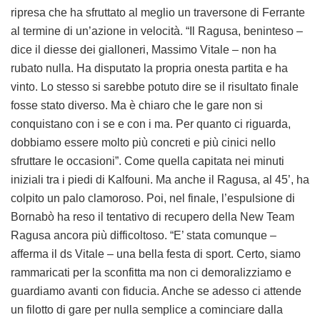
ripresa che ha sfruttato al meglio un traversone di Ferrante
al termine di un’azione in velocità. “Il Ragusa, beninteso –
dice il diesse dei gialloneri, Massimo Vitale – non ha
rubato nulla. Ha disputato la propria onesta partita e ha
vinto. Lo stesso si sarebbe potuto dire se il risultato finale
fosse stato diverso. Ma è chiaro che le gare non si
conquistano con i se e con i ma. Per quanto ci riguarda,
dobbiamo essere molto più concreti e più cinici nello
sfruttare le occasioni”. Come quella capitata nei minuti
iniziali tra i piedi di Kalfouni. Ma anche il Ragusa, al 45’, ha
colpito un palo clamoroso. Poi, nel finale, l’espulsione di
Bornabò ha reso il tentativo di recupero della New Team
Ragusa ancora più difficoltoso. “E’ stata comunque –
afferma il ds Vitale – una bella festa di sport. Certo, siamo
rammaricati per la sconfitta ma non ci demoralizziamo e
guardiamo avanti con fiducia. Anche se adesso ci attende
un filotto di gare per nulla semplice a cominciare dalla