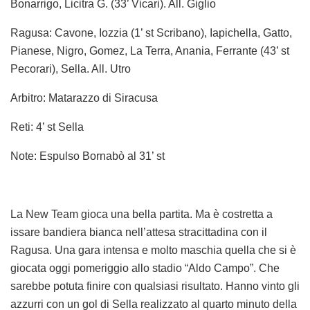
Bonarrigo, Licitra G. (33’ Vicari). All. Giglio
Ragusa: Cavone, Iozzia (1’ st Scribano), Iapichella, Gatto,
Pianese, Nigro, Gomez, La Terra, Anania, Ferrante (43’ st
Pecorari), Sella. All. Utro
Arbitro: Matarazzo di Siracusa
Reti: 4’ st Sella
Note: Espulso Bornabò al 31’ st
La New Team gioca una bella partita. Ma è costretta a
issare bandiera bianca nell’attesa stracittadina con il
Ragusa. Una gara intensa e molto maschia quella che si è
giocata oggi pomeriggio allo stadio “Aldo Campo”. Che
sarebbe potuta finire con qualsiasi risultato. Hanno vinto gli
azzurri con un gol di Sella realizzato al quarto minuto della