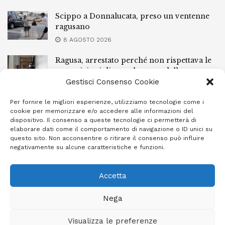
Scippo a Donnalucata, preso un ventenne
ragusano
8 AGOSTO 2026
Ragusa, arrestato perché non rispettava le
prescrizioni di stare lontano dalla casa
familiare
Gestisci Consenso Cookie
7 AGOSTO 2026
Per fornire le migliori esperienze, utilizziamo tecnologie come i
cookie per memorizzare e/o accedere alle informazioni del
Ragusa, spacciava dai domiciliari: 52enne
dispositivo. Il consenso a queste tecnologie ci permetterà di
finisce in carcere
elaborare dati come il comportamento di navigazione o ID unici su
questo sito. Non acconsentire o ritirare il consenso può influire
7 AGOSTO 2026
negativamente su alcune caratteristiche e funzioni.
Accetta
Privacy Policy
Cookie Policy (UE)
Info e contatti
Nega
Area riservata
Visualizza le preferenze
Giornale Ibleo © 2023 - Powered by
Studio Greco - Consulenza