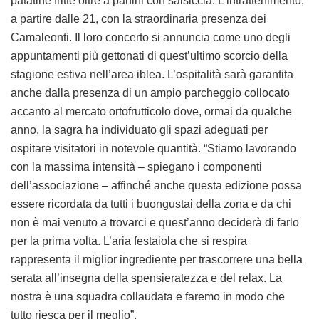
patatine fritte oltre a panini con salsiccia. L’intrattenimento,
a partire dalle 21, con la straordinaria presenza dei
Camaleonti. Il loro concerto si annuncia come uno degli
appuntamenti più gettonati di quest’ultimo scorcio della
stagione estiva nell’area iblea. L’ospitalità sarà garantita
anche dalla presenza di un ampio parcheggio collocato
accanto al mercato ortofrutticolo dove, ormai da qualche
anno, la sagra ha individuato gli spazi adeguati per
ospitare visitatori in notevole quantità. “Stiamo lavorando
con la massima intensità – spiegano i componenti
dell’associazione – affinché anche questa edizione possa
essere ricordata da tutti i buongustai della zona e da chi
non è mai venuto a trovarci e quest’anno deciderà di farlo
per la prima volta. L’aria festaiola che si respira
rappresenta il miglior ingrediente per trascorrere una bella
serata all’insegna della spensieratezza e del relax. La
nostra è una squadra collaudata e faremo in modo che
tutto riesca per il meglio”.