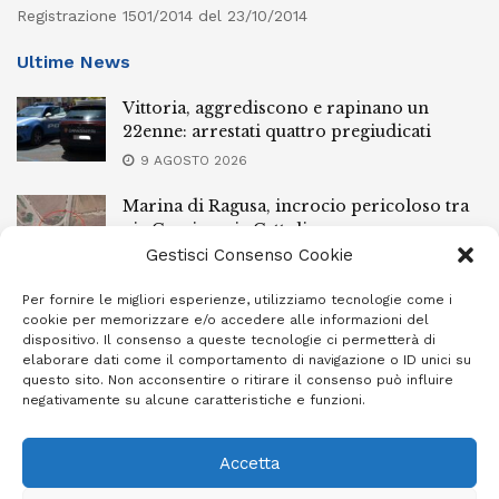
Registrazione 1501/2014 del 23/10/2014
Ultime News
Vittoria, aggrediscono e rapinano un
22enne: arrestati quattro pregiudicati
9 AGOSTO 2026
Marina di Ragusa, incrocio pericoloso tra
via Cervia e via Cattolica
Gestisci Consenso Cookie
9 AGOSTO 2026
Per fornire le migliori esperienze, utilizziamo tecnologie come i
Ubriachi alla guida, armi improprie e un
cookie per memorizzare e/o accedere alle informazioni del
arresto: controlli a raffica da Ispica a
dispositivo. Il consenso a queste tecnologie ci permetterà di
Pozzallo
elaborare dati come il comportamento di navigazione o ID unici su
questo sito. Non acconsentire o ritirare il consenso può influire
9 AGOSTO 2026
negativamente su alcune caratteristiche e funzioni.
Accetta