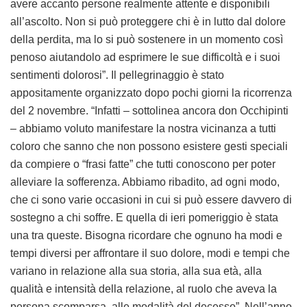
avere accanto persone realmente attente e disponibili
all’ascolto. Non si può proteggere chi è in lutto dal dolore
della perdita, ma lo si può sostenere in un momento così
penoso aiutandolo ad esprimere le sue difficoltà e i suoi
sentimenti dolorosi”. Il pellegrinaggio è stato
appositamente organizzato dopo pochi giorni la ricorrenza
del 2 novembre. “Infatti – sottolinea ancora don Occhipinti
– abbiamo voluto manifestare la nostra vicinanza a tutti
coloro che sanno che non possono esistere gesti speciali
da compiere o “frasi fatte” che tutti conoscono per poter
alleviare la sofferenza. Abbiamo ribadito, ad ogni modo,
che ci sono varie occasioni in cui si può essere davvero di
sostegno a chi soffre. E quella di ieri pomeriggio è stata
una tra queste. Bisogna ricordare che ognuno ha modi e
tempi diversi per affrontare il suo dolore, modi e tempi che
variano in relazione alla sua storia, alla sua età, alla
qualità e intensità della relazione, al ruolo che aveva la
persona scomparsa, alle modalità del decesso”. Nell’anno