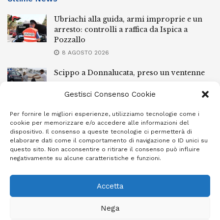
Ubriachi alla guida, armi improprie e un
arresto: controlli a raffica da Ispica a
Pozzallo
8 AGOSTO 2026
Scippo a Donnalucata, preso un ventenne
ragusano
Gestisci Consenso Cookie
8 AGOSTO 2026
Per fornire le migliori esperienze, utilizziamo tecnologie come i
Ragusa, arrestato perché non rispettava le
cookie per memorizzare e/o accedere alle informazioni del
prescrizioni di stare lontano dalla casa
dispositivo. Il consenso a queste tecnologie ci permetterà di
familiare
elaborare dati come il comportamento di navigazione o ID unici su
questo sito. Non acconsentire o ritirare il consenso può influire
7 AGOSTO 2026
negativamente su alcune caratteristiche e funzioni.
Accetta
Privacy Policy
Cookie Policy (UE)
Info e contatti
Nega
Area riservata