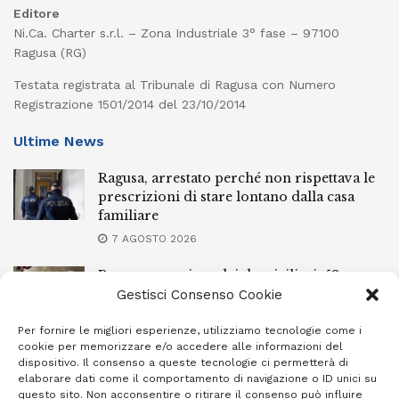
Editore
Ni.Ca. Charter s.r.l. – Zona Industriale 3° fase – 97100
Ragusa (RG)
Testata registrata al Tribunale di Ragusa con Numero
Registrazione 1501/2014 del 23/10/2014
Ultime News
Ragusa, arrestato perché non rispettava le
prescrizioni di stare lontano dalla casa
familiare
7 AGOSTO 2026
Ragusa, spacciava dai domiciliari: 52enne
finisce in carcere
Gestisci Consenso Cookie
7 AGOSTO 2026
Per fornire le migliori esperienze, utilizziamo tecnologie come i
cookie per memorizzare e/o accedere alle informazioni del
Incendi a Modica, torna in libertà il
dispositivo. Il consenso a queste tecnologie ci permetterà di
marocchino di 23 anni
elaborare dati come il comportamento di navigazione o ID unici su
questo sito. Non acconsentire o ritirare il consenso può influire
7 AGOSTO 2026