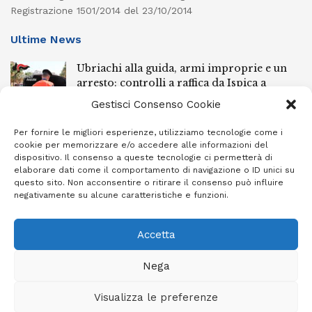
Registrazione 1501/2014 del 23/10/2014
Ultime News
Ubriachi alla guida, armi improprie e un
arresto: controlli a raffica da Ispica a
Pozzallo
Gestisci Consenso Cookie
8 AGOSTO 2026
Per fornire le migliori esperienze, utilizziamo tecnologie come i
Scippo a Donnalucata, preso un ventenne
cookie per memorizzare e/o accedere alle informazioni del
dispositivo. Il consenso a queste tecnologie ci permetterà di
ragusano
elaborare dati come il comportamento di navigazione o ID unici su
8 AGOSTO 2026
questo sito. Non acconsentire o ritirare il consenso può influire
negativamente su alcune caratteristiche e funzioni.
Ragusa, arrestato perché non rispettava le
prescrizioni di stare lontano dalla casa
Accetta
familiare
7 AGOSTO 2026
Nega
Visualizza le preferenze