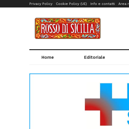
Privacy Policy
Cookie Policy (UE)
Info e contatti
Area r
Home
Editoriale