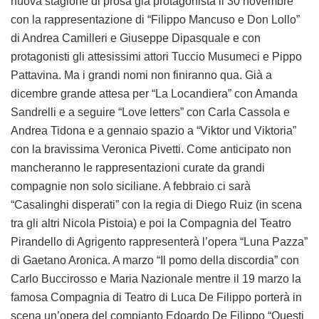
nuova stagione di prosa già protagonista il 30 novembre
con la rappresentazione di “Filippo Mancuso e Don Lollo”
di Andrea Camilleri e Giuseppe Dipasquale e con
protagonisti gli attesissimi attori Tuccio Musumeci e Pippo
Pattavina. Ma i grandi nomi non finiranno qua. Già a
dicembre grande attesa per “La Locandiera” con Amanda
Sandrelli e a seguire “Love letters” con Carla Cassola e
Andrea Tidona e a gennaio spazio a “Viktor und Viktoria”
con la bravissima Veronica Pivetti. Come anticipato non
mancheranno le rappresentazioni curate da grandi
compagnie non solo siciliane. A febbraio ci sarà
“Casalinghi disperati” con la regia di Diego Ruiz (in scena
tra gli altri Nicola Pistoia) e poi la Compagnia del Teatro
Pirandello di Agrigento rappresenterà l’opera “Luna Pazza”
di Gaetano Aronica. A marzo “Il pomo della discordia” con
Carlo Buccirosso e Maria Nazionale mentre il 19 marzo la
famosa Compagnia di Teatro di Luca De Filippo porterà in
scena un’opera del compianto Edoardo De Filippo “Questi