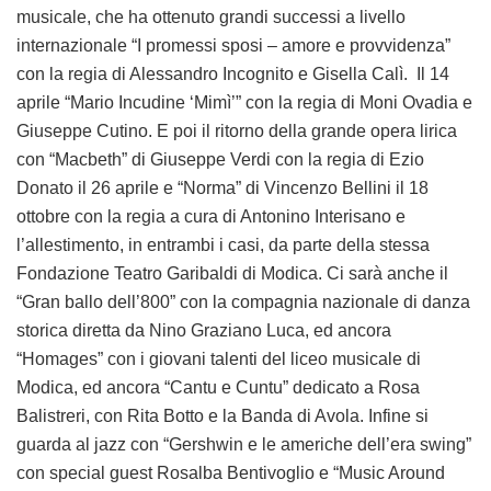
musicale, che ha ottenuto grandi successi a livello
internazionale “I promessi sposi – amore e provvidenza”
con la regia di Alessandro Incognito e Gisella Calì. Il 14
aprile “Mario Incudine ‘Mimì’” con la regia di Moni Ovadia e
Giuseppe Cutino. E poi il ritorno della grande opera lirica
con “Macbeth” di Giuseppe Verdi con la regia di Ezio
Donato il 26 aprile e “Norma” di Vincenzo Bellini il 18
ottobre con la regia a cura di Antonino Interisano e
l’allestimento, in entrambi i casi, da parte della stessa
Fondazione Teatro Garibaldi di Modica. Ci sarà anche il
“Gran ballo dell’800” con la compagnia nazionale di danza
storica diretta da Nino Graziano Luca, ed ancora
“Homages” con i giovani talenti del liceo musicale di
Modica, ed ancora “Cantu e Cuntu” dedicato a Rosa
Balistreri, con Rita Botto e la Banda di Avola. Infine si
guarda al jazz con “Gershwin e le americhe dell’era swing”
con special guest Rosalba Bentivoglio e “Music Around