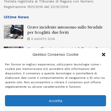
Testata registrata al Tribunale di Ragusa con Numero
Registrazione 1501/2014 del 23/10/2014
Ultime News
Grave incidente autonomo sullo Stradale
per Scoglitti: due feriti
6 AGOSTO 2026
Controlli nei centri storici delle cittadine
della provincia iblea, 23 stranieri espulsi
Gestisci Consenso Cookie
6 AGOSTO 2026
Per fornire le migliori esperienze, utilizziamo tecnologie come i
cookie per memorizzare e/o accedere alle informazioni del
Ragusa piange la scomparsa di Giuseppe
dispositivo. Il consenso a queste tecnologie ci permetterà di
Mazzone
elaborare dati come il comportamento di navigazione o ID unici su
questo sito. Non acconsentire o ritirare il consenso può influire
6 AGOSTO 2026
negativamente su alcune caratteristiche e funzioni.
Accetta
Privacy Policy
Cookie Policy (UE)
Info e contatti