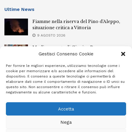
Ultime News
Fiamme nella riserva del Pino d’Aleppo,
situazione critica a Vittoria
9 AGOSTO 2026
Modica, morte di Gingina Bergamasco:
depositate le perizie
Gestisci Consenso Cookie
9 AGOSTO 2026
Per fornire le migliori esperienze, utilizziamo tecnologie come i
cookie per memorizzare e/o accedere alle informazioni del
Vittoria, aggrediscono e rapinano un
dispositivo. Il consenso a queste tecnologie ci permetterà di
22enne: arrestati quattro pregiudicati
elaborare dati come il comportamento di navigazione o ID unici su
questo sito. Non acconsentire o ritirare il consenso può influire
9 AGOSTO 2026
negativamente su alcune caratteristiche e funzioni.
Accetta
Privacy Policy
Cookie Policy (UE)
Info e contatti
Nega
Area riservata