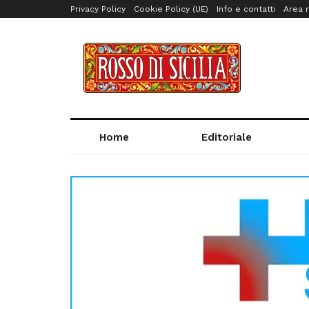
Privacy Policy
Cookie Policy (UE)
Info e contatti
Area r
Home
Editoriale