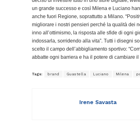
deciso di investire tutto in uno store digitale, www
un grande successo e così Milena e Luciano hann
anche fuori Regione, soprattutto a Milano. “Positiv
migliorare i nostri pensieri perché la qualità dei n
inno all’ottimismo, la risposta alle sfide di ogni gi
indossarla, sorridendo alla vita”. Tutti i disegni
scelto il campo dell’abbigliamento sportivo: “Co
abbatte ogni barriera e ha il potere di cambiare i
Tags:
brand
Guastella
Luciano
Milena
p
Irene Savasta