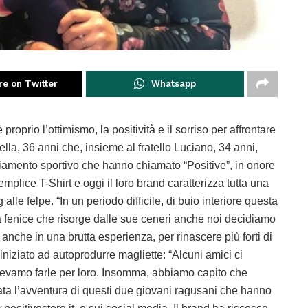
re on Twitter
Whatsapp
oprio l’ottimismo, la positività e il sorriso per affrontare
ella, 36 anni che, insieme al fratello Luciano, 34 anni,
iamento sportivo che hanno chiamato “Positive”, in onore
plice T-Shirt e oggi il loro brand caratterizza tutta una
alle felpe. “In un periodo difficile, di buio interiore questa
 fenice che risorge dalle sue ceneri anche noi decidiamo
è, anche in una brutta esperienza, per rinascere più forti di
iniziato ad autoprodurre magliette: “Alcuni amici ci
evamo farle per loro. Insomma, abbiamo capito che
iata l’avventura di questi due giovani ragusani che hanno