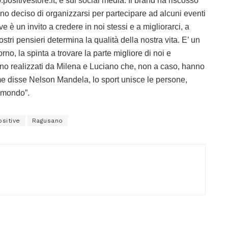
.positivestore.it, e sui social media. Il brand ha riscosso
o deciso di organizzarsi per partecipare ad alcuni eventi
e è un invito a credere in noi stessi e a migliorarci, a
ostri pensieri determina la qualità della nostra vita. E’ un
orno, la spinta a trovare la parte migliore di noi e
 sono realizzati da Milena e Luciano che, non a caso, hanno
me disse Nelson Mandela, lo sport unisce le persone,
l mondo”.
ositive
Ragusano