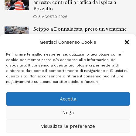
arresto: controlli a raffica da Ispica a
Pozzallo
8 AGOSTO 2026
Scippo a Donnalucata, preso un ventenne
ragusano
Gestisci Consenso Cookie
8 AGOSTO 2026
Per fornire le migliori esperienze, utilizziamo tecnologie come i
Ragusa, arrestato perché non rispettava le
cookie per memorizzare e/o accedere alle informazioni del
prescrizioni di stare lontano dalla casa
dispositivo. Il consenso a queste tecnologie ci permetterà di
familiare
elaborare dati come il comportamento di navigazione o ID unici su
questo sito. Non acconsentire o ritirare il consenso può influire
7 AGOSTO 2026
negativamente su alcune caratteristiche e funzioni.
Accetta
Privacy Policy
Cookie Policy (UE)
Info e contatti
Nega
Area riservata
Visualizza le preferenze
Giornale Ibleo © 2023 - Powered by
Studio Greco - Consulenza
Informatica