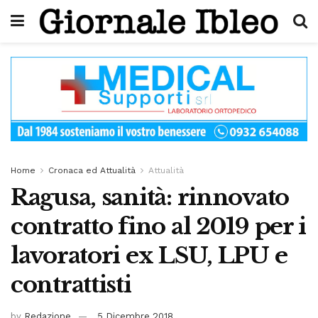
Home
Cronaca ed Attualità
Attualità
Ragusa, sanità: rinnovato
contratto fino al 2019 per i
lavoratori ex LSU, LPU e
contrattisti
by
Redazione
5 Dicembre 2018