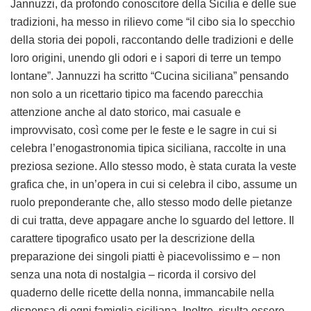
Jannuzzi, da profondo conoscitore della Sicilia e delle sue
tradizioni, ha messo in rilievo come “il cibo sia lo specchio
della storia dei popoli, raccontando delle tradizioni e delle
loro origini, unendo gli odori e i sapori di terre un tempo
lontane”. Jannuzzi ha scritto “Cucina siciliana” pensando
non solo a un ricettario tipico ma facendo parecchia
attenzione anche al dato storico, mai casuale e
improvvisato, così come per le feste e le sagre in cui si
celebra l’enogastronomia tipica siciliana, raccolte in una
preziosa sezione. Allo stesso modo, è stata curata la veste
grafica che, in un’opera in cui si celebra il cibo, assume un
ruolo preponderante che, allo stesso modo delle pietanze
di cui tratta, deve appagare anche lo sguardo del lettore. Il
carattere tipografico usato per la descrizione della
preparazione dei singoli piatti è piacevolissimo e – non
senza una nota di nostalgia – ricorda il corsivo del
quaderno delle ricette della nonna, immancabile nella
dispensa di ogni famiglia siciliana. Inoltre, risulta essere