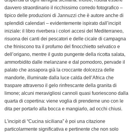
davvero straordinario il ricchissimo corredo fotografico –
tipico delle produzioni di Jannuzzi che è autore anche di
splendidi calendari – evidentemente ispirato dall’incipit
iniziale: il libro riverbera i colori accesi del Mediterraneo,
risuona dei canti dei pescatori e delle cicale di campagna
che friniscono tra il profumo del finocchietto selvatico e
dell’origano, mentre il gusto pungente della ricotta salata,
ammorbidito dalle melanzane e dal pomodoro, pervade il
palato che assapora già la croccante dolcezza delle
mandorle, illuminate dalla luce calda dell’Africa che
traspare attraverso il gelo rinfrescante della granita di
limone; alcuni meravigliosi cannoli quasi fuoriescono dalla
quarta di copertina: viene voglia di prenderne uno con le
dita per portarlo alla bocca e mangiarlo, ad occhi chiusi.
L’incipit di “Cucina siciliana” è poi una citazione
particolarmente significativa e pertinente che non solo