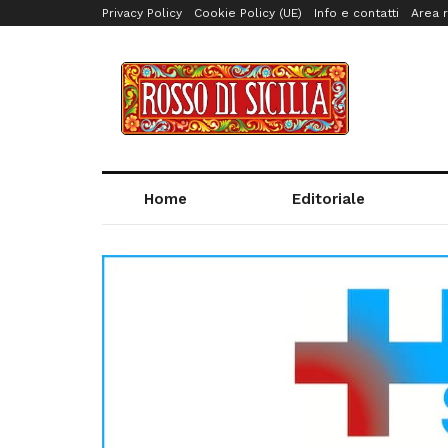
Privacy Policy
Cookie Policy (UE)
Info e contatti
Area r
Home
Editoriale