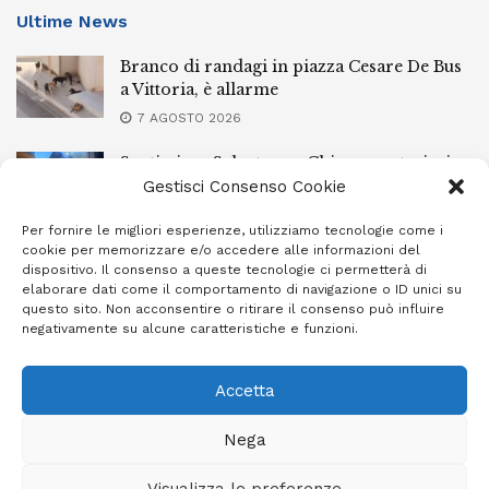
Ultime News
Branco di randagi in piazza Cesare De Bus
a Vittoria, è allarme
7 AGOSTO 2026
Santissimo Salvatore a Chiaramonte, ieri
sera la processione con il simulacro
Gestisci Consenso Cookie
7 AGOSTO 2026
Per fornire le migliori esperienze, utilizziamo tecnologie come i
cookie per memorizzare e/o accedere alle informazioni del
L’Ebt Ragusa approva il regolamento di
dispositivo. Il consenso a queste tecnologie ci permetterà di
conciliazione
elaborare dati come il comportamento di navigazione o ID unici su
questo sito. Non acconsentire o ritirare il consenso può influire
7 AGOSTO 2026
negativamente su alcune caratteristiche e funzioni.
Accetta
Privacy Policy
Cookie Policy (UE)
Info e contatti
Nega
Area riservata
Visualizza le preferenze