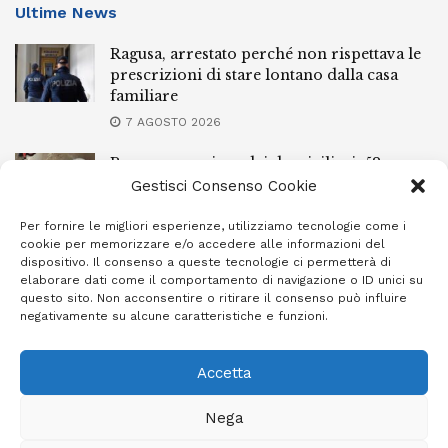
Ultime News
Ragusa, arrestato perché non rispettava le
prescrizioni di stare lontano dalla casa
familiare
7 AGOSTO 2026
Ragusa, spacciava dai domiciliari: 52enne
finisce in carcere
Gestisci Consenso Cookie
7 AGOSTO 2026
Per fornire le migliori esperienze, utilizziamo tecnologie come i
cookie per memorizzare e/o accedere alle informazioni del
Incendi a Modica, torna in libertà il
dispositivo. Il consenso a queste tecnologie ci permetterà di
marocchino di 23 anni
elaborare dati come il comportamento di navigazione o ID unici su
questo sito. Non acconsentire o ritirare il consenso può influire
7 AGOSTO 2026
negativamente su alcune caratteristiche e funzioni.
Accetta
Privacy Policy
Cookie Policy (UE)
Info e contatti
Nega
Area riservata