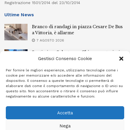
Registrazione 1501/2014 del 23/10/2014
Ultime News
Branco di randagi in piazza Cesare De Bus
a Vittoria, è allarme
7 AGOSTO 2026
Santissimo Salvatore a Chiaramonte, ieri
sera la processione con il simulacro
Gestisci Consenso Cookie
7 AGOSTO 2026
Per fornire le migliori esperienze, utilizziamo tecnologie come i
cookie per memorizzare e/o accedere alle informazioni del
L’Ebt Ragusa approva il regolamento di
dispositivo. Il consenso a queste tecnologie ci permetterà di
conciliazione
elaborare dati come il comportamento di navigazione o ID unici su
questo sito. Non acconsentire o ritirare il consenso può influire
7 AGOSTO 2026
negativamente su alcune caratteristiche e funzioni.
Accetta
Privacy Policy
Cookie Policy (UE)
Info e contatti
Nega
Area riservata