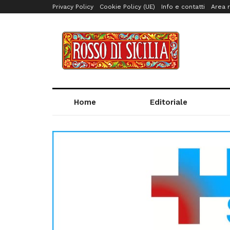
Privacy Policy
Cookie Policy (UE)
Info e contatti
Area r
Home
Editoriale