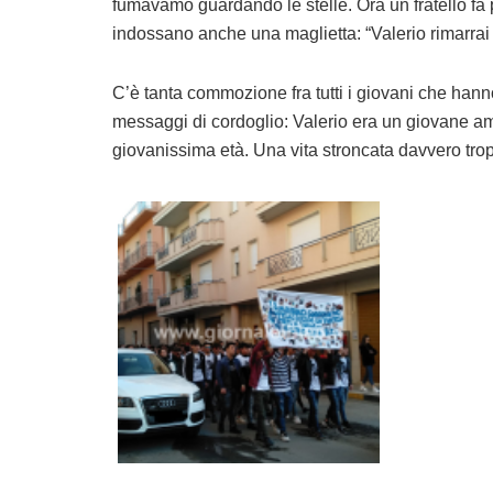
fumavamo guardando le stelle. Ora un fratello fa pa
indossano anche una maglietta: “Valerio rimarrai p
C’è tanta commozione fra tutti i giovani che hanno
messaggi di cordoglio: Valerio era un giovane ama
giovanissima età. Una vita stroncata davvero tro