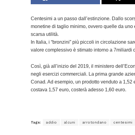
Centesimi a un passo dall’estinzione. Dallo scor
monetine di taglio minimo, ovvero quelle da uno e 
scarsa utilità.
In Italia, i “bronzini” più piccoli in circolazione s
valore complessivo è stimato intorno a 7miliardi d
Così, già all’inizio del 2019, il ministero dell’Eco
negli esercizi commerciali. La prima grande azie
Conad. Ad esempio, un prodotto venduto a 1,52 eu
costava 1,57 euro, costerà adesso 1,60 euro.
Tags:
addio
alcuni
arrotondano
centesimi