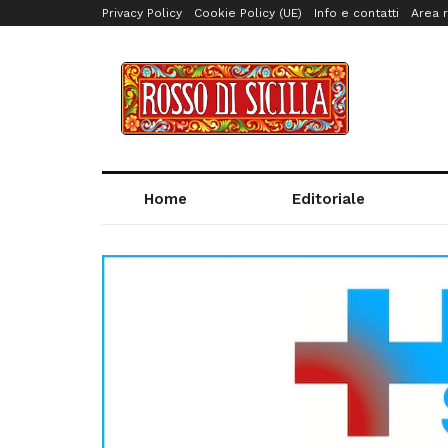
Privacy Policy
Cookie Policy (UE)
Info e contatti
Area r
Home
Editoriale