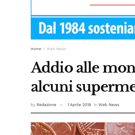
Home
Web News
Addio alle mone
alcuni supermer
by
Redazione
1 Aprile 2019
in
Web News