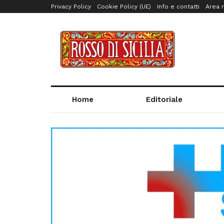
Privacy Policy
Cookie Policy (UE)
Info e contatti
Area r
Home
Editoriale