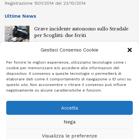
Registrazione 1501/2014 del 23/10/2014
Ultime News
Grave incidente autonomo sullo Stradale
per Scoglitti: due feriti
6 AGOSTO 2026
Gestisci Consenso Cookie
Controlli nei centri storici delle cittadine
della provincia iblea, 23 stranieri espulsi
Per fornire le migliori esperienze, utilizziamo tecnologie come i
cookie per memorizzare e/o accedere alle informazioni del
6 AGOSTO 2026
dispositivo. Il consenso a queste tecnologie ci permetterà di
elaborare dati come il comportamento di navigazione o ID unici su
Ragusa piange la scomparsa di Giuseppe
questo sito. Non acconsentire o ritirare il consenso può influire
Mazzone
negativamente su alcune caratteristiche e funzioni.
6 AGOSTO 2026
Accetta
Nega
Privacy Policy
Cookie Policy (UE)
Info e contatti
Visualizza le preferenze
Area riservata