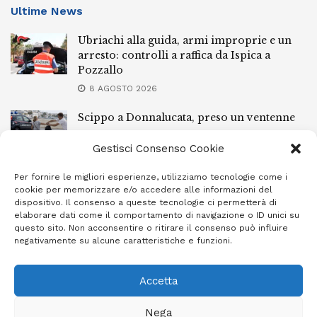
Ultime News
Ubriachi alla guida, armi improprie e un
arresto: controlli a raffica da Ispica a
Pozzallo
8 AGOSTO 2026
Scippo a Donnalucata, preso un ventenne
ragusano
Gestisci Consenso Cookie
8 AGOSTO 2026
Per fornire le migliori esperienze, utilizziamo tecnologie come i
Ragusa, arrestato perché non rispettava le
cookie per memorizzare e/o accedere alle informazioni del
prescrizioni di stare lontano dalla casa
dispositivo. Il consenso a queste tecnologie ci permetterà di
familiare
elaborare dati come il comportamento di navigazione o ID unici su
questo sito. Non acconsentire o ritirare il consenso può influire
7 AGOSTO 2026
negativamente su alcune caratteristiche e funzioni.
Accetta
Privacy Policy
Cookie Policy (UE)
Info e contatti
Nega