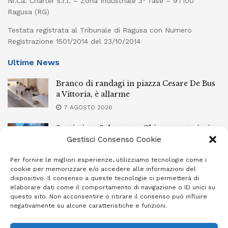
Ni.Ca. Charter s.r.l. – Zona Industriale 3° fase – 97100
Ragusa (RG)
Testata registrata al Tribunale di Ragusa con Numero
Registrazione 1501/2014 del 23/10/2014
Ultime News
Branco di randagi in piazza Cesare De Bus
a Vittoria, è allarme
7 AGOSTO 2026
Santissimo Salvatore a Chiaramonte, ieri
sera la processione con il simulacro
Gestisci Consenso Cookie
7 AGOSTO 2026
Per fornire le migliori esperienze, utilizziamo tecnologie come i
cookie per memorizzare e/o accedere alle informazioni del
L’Ebt Ragusa approva il regolamento di
dispositivo. Il consenso a queste tecnologie ci permetterà di
conciliazione
elaborare dati come il comportamento di navigazione o ID unici su
questo sito. Non acconsentire o ritirare il consenso può influire
7 AGOSTO 2026
negativamente su alcune caratteristiche e funzioni.