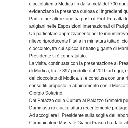
cioccolatieri a Modica fin dalla metà del 700 nonc
evidenziano la presenza curiosa di ingredienti qu
Particolare attenzione ha posto il Prof. Foa alla t
artigiani nelle Esposizioni Internazionali di Pari
Un particolare apprezzamento per le innumerevoli 
rilievo riproducente l’Italia in miniatura tutta di c
cioccolato, fra cui spicca il ritratto gigante di Ma
Presidente si è congratulato.
La visita, continuata con la presentazione al Pre
di Modica, fra le 397 prodotte dal 2010 ad oggi, 
del cioccolato di Modica, si è conclusa con una r
consortili proposto in abbinamento con il Mosca
Giorgio Solarino.
Dal Palazzo della Cultura al Palazzo Grimaldi per 
Dammusu ro ciucculattaru recentemente protagonis
Ad accogliere il Presidente sulla soglia del labor
Comunicatore Museale Gianni Frasca ha dato vita