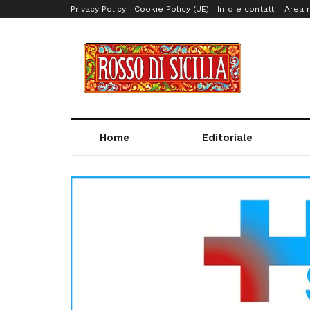
Privacy Policy
Cookie Policy (UE)
Info e contatti
Area r
Home
Editoriale