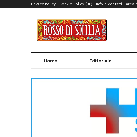
Privacy Policy
Cookie Policy (UE)
Info e contatti
Area r
Home
Editoriale