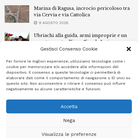
Marina di Ragusa, incrocio pericoloso tra
via Cervia e via Cattolica
9 AGOSTO 2026
Ubriachi alla guida, armi improprie e un
arresto: controlli a raffica da Ispica a
Pozzallo
Gestisci Consenso Cookie
9 AGOSTO 2026
Per fornire le migliori esperienze, utilizziamo tecnologie come i
cookie per memorizzare e/o accedere alle informazioni del
Scippo a Donnalucata, preso un ventenne
dispositivo. Il consenso a queste tecnologie ci permetterà di
ragusano
elaborare dati come il comportamento di navigazione o ID unici su
questo sito. Non acconsentire o ritirare il consenso può influire
8 AGOSTO 2026
negativamente su alcune caratteristiche e funzioni.
Accetta
Privacy Policy
Cookie Policy (UE)
Info e contatti
Nega
Area riservata
Visualizza le preferenze
Giornale Ibleo © 2023 - Powered by
Studio Greco - Consulenza