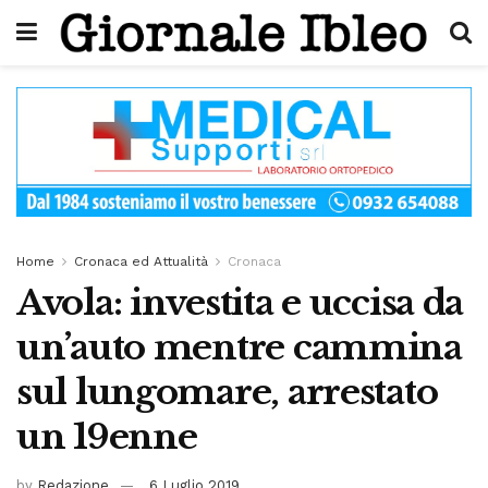
Home
Cronaca ed Attualità
Cronaca
Avola: investita e uccisa da
un’auto mentre cammina
sul lungomare, arrestato
un 19enne
by
Redazione
6 Luglio 2019