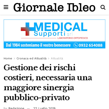
Home
Cronaca ed Attualità
Attualità
Gestione dei rischi
costieri, necessaria una
maggiore sinergia
pubblico-privato
by
Redazione
22 Luglio 2019