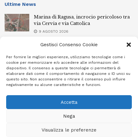
Ultime News
Marina di Ragusa, incrocio pericoloso tra
via Cervia e via Cattolica
9 AGOSTO 2026
Ubriachi alla guida, armi improprie e un
Gestisci Consenso Cookie
arresto: controlli a raffica da Ispica a
Pozzallo
Per fornire le migliori esperienze, utilizziamo tecnologie come i
cookie per memorizzare e/o accedere alle informazioni del
9 AGOSTO 2026
dispositivo. Il consenso a queste tecnologie ci permetterà di
elaborare dati come il comportamento di navigazione o ID unici su
Scippo a Donnalucata, preso un ventenne
questo sito. Non acconsentire o ritirare il consenso può influire
ragusano
negativamente su alcune caratteristiche e funzioni.
8 AGOSTO 2026
Accetta
Nega
Privacy Policy
Cookie Policy (UE)
Info e contatti
Visualizza le preferenze
Area riservata