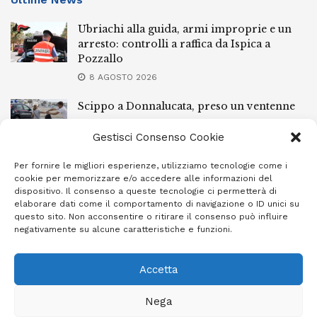
Ubriachi alla guida, armi improprie e un
arresto: controlli a raffica da Ispica a
Pozzallo
8 AGOSTO 2026
Scippo a Donnalucata, preso un ventenne
ragusano
Gestisci Consenso Cookie
8 AGOSTO 2026
Per fornire le migliori esperienze, utilizziamo tecnologie come i
Ragusa, arrestato perché non rispettava le
cookie per memorizzare e/o accedere alle informazioni del
prescrizioni di stare lontano dalla casa
dispositivo. Il consenso a queste tecnologie ci permetterà di
familiare
elaborare dati come il comportamento di navigazione o ID unici su
questo sito. Non acconsentire o ritirare il consenso può influire
7 AGOSTO 2026
negativamente su alcune caratteristiche e funzioni.
Accetta
Privacy Policy
Cookie Policy (UE)
Info e contatti
Nega
Area riservata