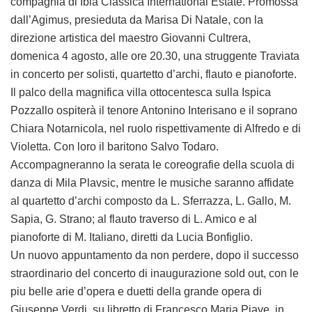
compagnia di Ibla Classica International Estate. Promossa
dall’Agimus, presieduta da Marisa Di Natale, con la
direzione artistica del maestro Giovanni Cultrera,
domenica 4 agosto, alle ore 20.30, una struggente Traviata
in concerto per solisti, quartetto d’archi, flauto e pianoforte.
Il palco della magnifica villa ottocentesca sulla Ispica
Pozzallo ospiterà il tenore Antonino Interisano e il soprano
Chiara Notarnicola, nel ruolo rispettivamente di Alfredo e di
Violetta. Con loro il baritono Salvo Todaro.
Accompagneranno la serata le coreografie della scuola di
danza di Mila Plavsic, mentre le musiche saranno affidate
al quartetto d’archi composto da L. Sferrazza, L. Gallo, M.
Sapia, G. Strano; al flauto traverso di L. Amico e al
pianoforte di M. Italiano, diretti da Lucia Bonfiglio.
Un nuovo appuntamento da non perdere, dopo il successo
straordinario del concerto di inaugurazione sold out, con le
piu belle arie d’opera e duetti della grande opera di
Giuseppe Verdi, su libretto di Francesco Maria Piave, in