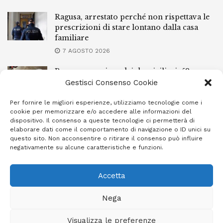
Ragusa, arrestato perché non rispettava le
prescrizioni di stare lontano dalla casa
familiare
7 AGOSTO 2026
Ragusa, spacciava dai domiciliari: 52enne
finisce in carcere
Gestisci Consenso Cookie
7 AGOSTO 2026
Per fornire le migliori esperienze, utilizziamo tecnologie come i
cookie per memorizzare e/o accedere alle informazioni del
Incendi a Modica, torna in libertà il
dispositivo. Il consenso a queste tecnologie ci permetterà di
marocchino di 23 anni
elaborare dati come il comportamento di navigazione o ID unici su
questo sito. Non acconsentire o ritirare il consenso può influire
7 AGOSTO 2026
negativamente su alcune caratteristiche e funzioni.
Accetta
Privacy Policy
Cookie Policy (UE)
Info e contatti
Nega
Area riservata
Visualizza le preferenze
Giornale Ibleo © 2023 - Powered by
Studio Greco - Consulenza