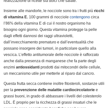
realizzazione di ricette sia dolci che salate.
Insieme alle mandorle, le nocciole sono tra i frutti più
ricchi
di vitamina E.
100 grammi di nocciole
contengono
circa
l’86% della vitamina E di cui il nostro organismo ha
bisogno ogni giorno. Questa vitamina protegge la pelle
dagli effetti dannosi dei raggi ultravioletti,
dall’invecchiamento prematuro e dall’eventualità che
possano insorgere dei tumori, in particolare quello alla
vescica. L’effetto antitumorale delle nocciole è rafforzato
anche dalla presenza di manganese che fa parte degli
enzimi
antiossidanti
prodotti dai mitocondri delle cellule,
un meccanismo utile per metterle al riparo dal cancro.
Questa frutta secca contiene inoltre fitosteroli, sostanze utili
per la
prevenzione delle malattie cardiocircolatorie
e
grassi buoni, in grado di abbassare i livelli del colesterolo
LDL. È proprio per la ricchezza di grassi insaturi che le