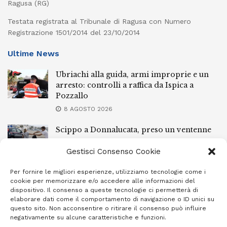
Ragusa (RG)
Testata registrata al Tribunale di Ragusa con Numero
Registrazione 1501/2014 del 23/10/2014
Ultime News
Ubriachi alla guida, armi improprie e un
arresto: controlli a raffica da Ispica a
Pozzallo
8 AGOSTO 2026
Scippo a Donnalucata, preso un ventenne
ragusano
Gestisci Consenso Cookie
8 AGOSTO 2026
Per fornire le migliori esperienze, utilizziamo tecnologie come i
Ragusa, arrestato perché non rispettava le
cookie per memorizzare e/o accedere alle informazioni del
prescrizioni di stare lontano dalla casa
dispositivo. Il consenso a queste tecnologie ci permetterà di
familiare
elaborare dati come il comportamento di navigazione o ID unici su
questo sito. Non acconsentire o ritirare il consenso può influire
7 AGOSTO 2026
negativamente su alcune caratteristiche e funzioni.