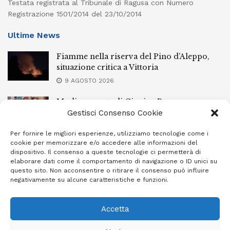
Testata registrata al Tribunale di Ragusa con Numero
Registrazione 1501/2014 del 23/10/2014
Ultime News
Fiamme nella riserva del Pino d’Aleppo,
situazione critica a Vittoria
9 AGOSTO 2026
Modica, morte di Gingina Bergamasco:
depositate le perizie
Gestisci Consenso Cookie
9 AGOSTO 2026
Per fornire le migliori esperienze, utilizziamo tecnologie come i
cookie per memorizzare e/o accedere alle informazioni del
Vittoria, aggrediscono e rapinano un
dispositivo. Il consenso a queste tecnologie ci permetterà di
22enne: arrestati quattro pregiudicati
elaborare dati come il comportamento di navigazione o ID unici su
questo sito. Non acconsentire o ritirare il consenso può influire
9 AGOSTO 2026
negativamente su alcune caratteristiche e funzioni.
Accetta
Privacy Policy
Cookie Policy (UE)
Info e contatti