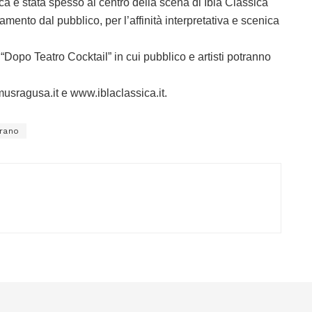
ica è stata spesso al centro della scena di Ibla Classica
ento dal pubblico, per l’affinità interpretativa e scenica
opo Teatro Cocktail” in cui pubblico e artisti potranno
sragusa.it e www.iblaclassica.it.
rano