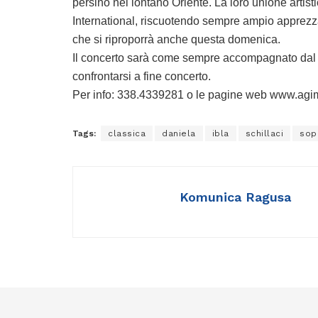
persino nel lontano Oriente. La loro unione artist
International, riscuotendo sempre ampio apprezzam
che si riproporrà anche questa domenica.
Il concerto sarà come sempre accompagnato dal “D
confrontarsi a fine concerto.
Per info: 338.4339281 o le pagine web www.agimu
Tags:
classica
daniela
ibla
schillaci
sop
Komunica Ragusa