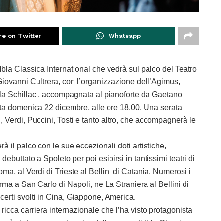
re on Twitter
Whatsapp
bla Classica International che vedrà sul palco del Teatro
iovanni Cultrera, con l’organizzazione dell’Agimus,
ela Schillaci, accompagnata al pianoforte da Gaetano
ta domenica 22 dicembre, alle ore 18.00. Una serata
i, Verdi, Puccini, Tosti e tanto altro, che accompagnerà le
 il palco con le sue eccezionali doti artistiche,
 debuttato a Spoleto per poi esibirsi in tantissimi teatri di
ma, al Verdi di Trieste al Bellini di Catania. Numerosi i
Norma a San Carlo di Napoli, ne La Straniera al Bellini di
certi svolti in Cina, Giappone, America.
ricca carriera internazionale che l’ha visto protagonista