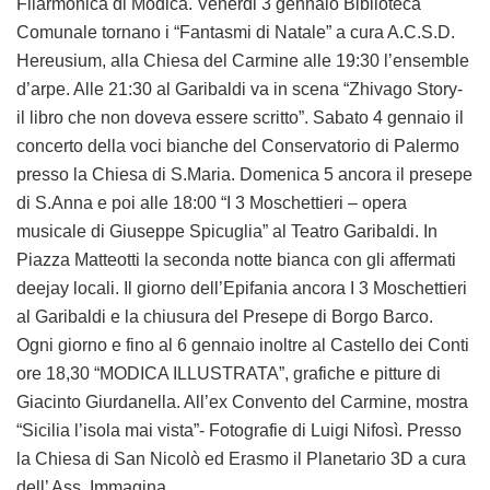
Filarmonica di Modica. Venerdi 3 gennaio Biblioteca
Comunale tornano i “Fantasmi di Natale” a cura A.C.S.D.
Hereusium, alla Chiesa del Carmine alle 19:30 l’ensemble
d’arpe. Alle 21:30 al Garibaldi va in scena “Zhivago Story-
il libro che non doveva essere scritto”. Sabato 4 gennaio il
concerto della voci bianche del Conservatorio di Palermo
presso la Chiesa di S.Maria. Domenica 5 ancora il presepe
di S.Anna e poi alle 18:00 “I 3 Moschettieri – opera
musicale di Giuseppe Spicuglia” al Teatro Garibaldi. In
Piazza Matteotti la seconda notte bianca con gli affermati
deejay locali. Il giorno dell’Epifania ancora I 3 Moschettieri
al Garibaldi e la chiusura del Presepe di Borgo Barco.
Ogni giorno e fino al 6 gennaio inoltre al Castello dei Conti
ore 18,30 “MODICA ILLUSTRATA”, grafiche e pitture di
Giacinto Giurdanella. All’ex Convento del Carmine, mostra
“Sicilia l’isola mai vista”- Fotografie di Luigi Nifosì. Presso
la Chiesa di San Nicolò ed Erasmo il Planetario 3D a cura
dell’ Ass. Immagina.