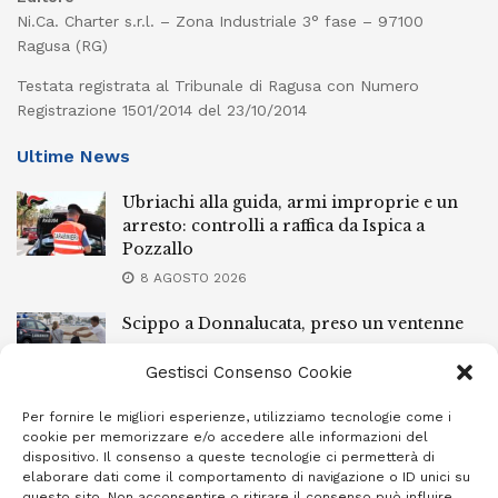
Ni.Ca. Charter s.r.l. – Zona Industriale 3° fase – 97100
Ragusa (RG)
Testata registrata al Tribunale di Ragusa con Numero
Registrazione 1501/2014 del 23/10/2014
Ultime News
Ubriachi alla guida, armi improprie e un
arresto: controlli a raffica da Ispica a
Pozzallo
8 AGOSTO 2026
Scippo a Donnalucata, preso un ventenne
ragusano
Gestisci Consenso Cookie
8 AGOSTO 2026
Per fornire le migliori esperienze, utilizziamo tecnologie come i
Ragusa, arrestato perché non rispettava le
cookie per memorizzare e/o accedere alle informazioni del
prescrizioni di stare lontano dalla casa
dispositivo. Il consenso a queste tecnologie ci permetterà di
familiare
elaborare dati come il comportamento di navigazione o ID unici su
questo sito. Non acconsentire o ritirare il consenso può influire
7 AGOSTO 2026