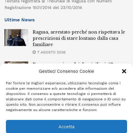
Testata registrata al Tribunale di Ragusa con Numero
Registrazione 1501/2014 del 23/10/2014
Ultime News
Ragusa, arrestato perché non rispettava le
prescrizioni di stare lontano dalla casa
familiare
7 AGOSTO 2026
Ragusa, spacciava dai domiciliari: 52enne
finisce in carcere
Gestisci Consenso Cookie
7 AGOSTO 2026
Per fornire le migliori esperienze, utilizziamo tecnologie come i
cookie per memorizzare e/o accedere alle informazioni del
Incendi a Modica, torna in libertà il
dispositivo. Il consenso a queste tecnologie ci permetterà di
marocchino di 23 anni
elaborare dati come il comportamento di navigazione o ID unici su
questo sito. Non acconsentire o ritirare il consenso può influire
7 AGOSTO 2026
negativamente su alcune caratteristiche e funzioni.
Accetta