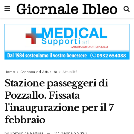
Home
Cronaca ed Attualità
Attualità
Stazione passeggeri di
Pozzallo. Fissata
l'inaugurazione per il 7
febbraio
by
Komunica Ragusa
27 Gennaio 2020