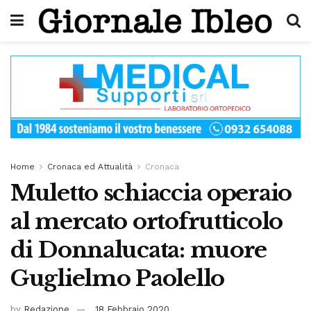
Home
Cronaca ed Attualità
Cronaca
Muletto schiaccia operaio
al mercato ortofrutticolo
di Donnalucata: muore
Guglielmo Paolello
by
Redazione
18 Febbraio 2020