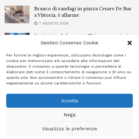
Branco di randagi in piazza Cesare De Bus
a Vittoria, è allarme
7 AGOSTO 2026
Santissimo Salvatore a Chiaramonte, ieri
sera la processione con il simulacro
Gestisci Consenso Cookie
7 AGOSTO 2026
Per fornire le migliori esperienze, utilizziamo tecnologie come i
cookie per memorizzare e/o accedere alle informazioni del
L’Ebt Ragusa approva il regolamento di
dispositivo. Il consenso a queste tecnologie ci permetterà di
conciliazione
elaborare dati come il comportamento di navigazione o ID unici su
questo sito. Non acconsentire o ritirare il consenso può influire
7 AGOSTO 2026
negativamente su alcune caratteristiche e funzioni.
Accetta
Privacy Policy
Cookie Policy (UE)
Info e contatti
Nega
Area riservata
Visualizza le preferenze
Giornale Ibleo © 2023 - Powered by
Studio Greco - Consulenza
Informatica