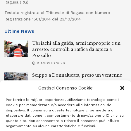
Ragusa (RG)
Testata registrata al Tribunale di Ragusa con Numero
Registrazione 1501/2014 del 23/10/2014
Ultime News
Ubriachi alla guida, armi improprie e un
arresto: controlli a raffica da Ispica a
Pozzallo
8 AGOSTO 2026
Scippo a Donnalucata, preso un ventenne
ragusano
Gestisci Consenso Cookie
8 AGOSTO 2026
Per fornire le migliori esperienze, utilizziamo tecnologie come i
Ragusa, arrestato perché non rispettava le
cookie per memorizzare e/o accedere alle informazioni del
prescrizioni di stare lontano dalla casa
dispositivo. Il consenso a queste tecnologie ci permetterà di
familiare
elaborare dati come il comportamento di navigazione o ID unici su
questo sito. Non acconsentire o ritirare il consenso può influire
7 AGOSTO 2026
negativamente su alcune caratteristiche e funzioni.