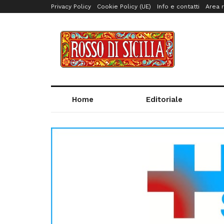
Privacy Policy
Cookie Policy (UE)
Info e contatti
Area r
Home
Editoriale