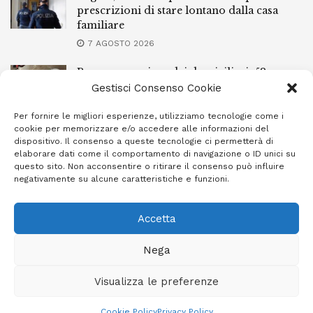
prescrizioni di stare lontano dalla casa
familiare
7 AGOSTO 2026
Ragusa, spacciava dai domiciliari: 52enne
finisce in carcere
Gestisci Consenso Cookie
7 AGOSTO 2026
Per fornire le migliori esperienze, utilizziamo tecnologie come i
cookie per memorizzare e/o accedere alle informazioni del
Incendi a Modica, torna in libertà il
dispositivo. Il consenso a queste tecnologie ci permetterà di
marocchino di 23 anni
elaborare dati come il comportamento di navigazione o ID unici su
questo sito. Non acconsentire o ritirare il consenso può influire
7 AGOSTO 2026
negativamente su alcune caratteristiche e funzioni.
Accetta
Privacy Policy
Cookie Policy (UE)
Info e contatti
Nega
Area riservata
Visualizza le preferenze
Giornale Ibleo © 2023 - Powered by
Studio Greco - Consulenza
Informatica
Cookie Policy
Privacy Policy