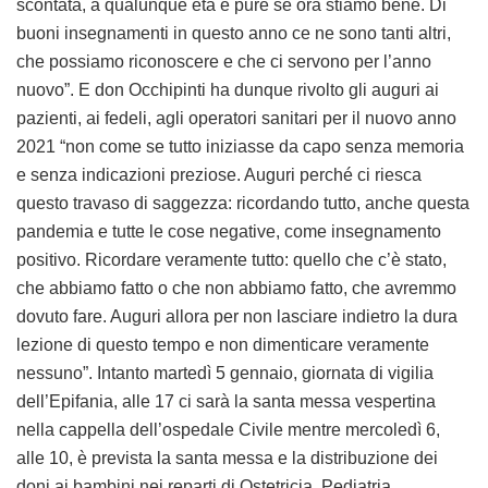
scontata, a qualunque età e pure se ora stiamo bene. Di
buoni insegnamenti in questo anno ce ne sono tanti altri,
che possiamo riconoscere e che ci servono per l’anno
nuovo”. E don Occhipinti ha dunque rivolto gli auguri ai
pazienti, ai fedeli, agli operatori sanitari per il nuovo anno
2021 “non come se tutto iniziasse da capo senza memoria
e senza indicazioni preziose. Auguri perché ci riesca
questo travaso di saggezza: ricordando tutto, anche questa
pandemia e tutte le cose negative, come insegnamento
positivo. Ricordare veramente tutto: quello che c’è stato,
che abbiamo fatto o che non abbiamo fatto, che avremmo
dovuto fare. Auguri allora per non lasciare indietro la dura
lezione di questo tempo e non dimenticare veramente
nessuno”. Intanto martedì 5 gennaio, giornata di vigilia
dell’Epifania, alle 17 ci sarà la santa messa vespertina
nella cappella dell’ospedale Civile mentre mercoledì 6,
alle 10, è prevista la santa messa e la distribuzione dei
doni ai bambini nei reparti di Ostetricia, Pediatria,