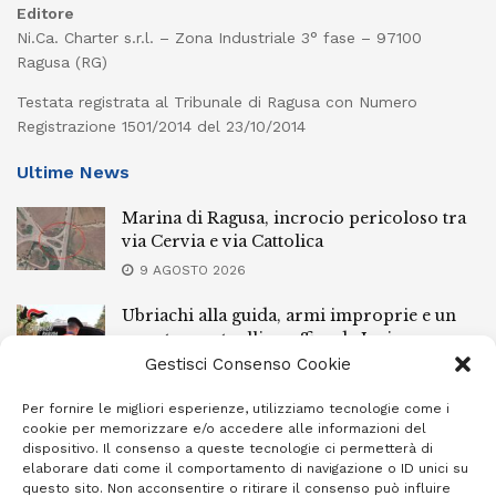
Editore
Ni.Ca. Charter s.r.l. – Zona Industriale 3° fase – 97100
Ragusa (RG)
Testata registrata al Tribunale di Ragusa con Numero
Registrazione 1501/2014 del 23/10/2014
Ultime News
Marina di Ragusa, incrocio pericoloso tra
via Cervia e via Cattolica
9 AGOSTO 2026
Ubriachi alla guida, armi improprie e un
arresto: controlli a raffica da Ispica a
Pozzallo
Gestisci Consenso Cookie
9 AGOSTO 2026
Per fornire le migliori esperienze, utilizziamo tecnologie come i
cookie per memorizzare e/o accedere alle informazioni del
Scippo a Donnalucata, preso un ventenne
dispositivo. Il consenso a queste tecnologie ci permetterà di
ragusano
elaborare dati come il comportamento di navigazione o ID unici su
questo sito. Non acconsentire o ritirare il consenso può influire
8 AGOSTO 2026