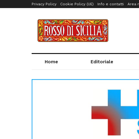
Privacy Policy
Cookie Policy (UE)
Info e contatti
Area r
Home
Editoriale