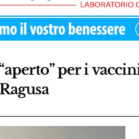
“aperto” per i vaccin
 Ragusa