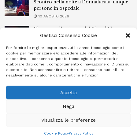
Scontro nella notte a Donnalucata, cinque
persone in ospedale
10 AGOSTO 2026
Fiamme nella riserva del Pino d’Aleppo,
situazione critica a Vittoria
Gestisci Consenso Cookie
9 AGOSTO 2026
Per fornire le migliori esperienze, utilizziamo tecnologie come i
cookie per memorizzare e/o accedere alle informazioni del
Modica, morte di Gingina Bergamasco:
dispositivo. Il consenso a queste tecnologie ci permetterà di
depositate le perizie
elaborare dati come il comportamento di navigazione o ID unici su
questo sito. Non acconsentire o ritirare il consenso può influire
9 AGOSTO 2026
negativamente su alcune caratteristiche e funzioni.
Accetta
Privacy Policy
Cookie Policy (UE)
Info e contatti
Nega
Area riservata
Visualizza le preferenze
Giornale Ibleo © 2023 - Powered by
Studio Greco - Consulenza
Informatica
Cookie Policy
Privacy Policy