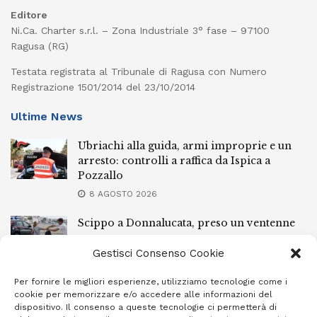
Editore
Ni.Ca. Charter s.r.l. – Zona Industriale 3° fase – 97100
Ragusa (RG)
Testata registrata al Tribunale di Ragusa con Numero
Registrazione 1501/2014 del 23/10/2014
Ultime News
Ubriachi alla guida, armi improprie e un
arresto: controlli a raffica da Ispica a
Pozzallo
8 AGOSTO 2026
Scippo a Donnalucata, preso un ventenne
ragusano
Gestisci Consenso Cookie
8 AGOSTO 2026
Per fornire le migliori esperienze, utilizziamo tecnologie come i
Ragusa, arrestato perché non rispettava le
cookie per memorizzare e/o accedere alle informazioni del
prescrizioni di stare lontano dalla casa
dispositivo. Il consenso a queste tecnologie ci permetterà di
familiare